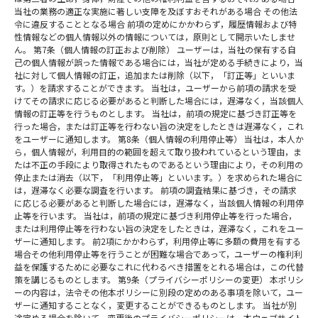
当社の業務の適正な実施に著しい支障を及ぼすおそれがある場合 その他法
令に違反することとなる場合 前項の定めにかかわらず，履歴情報および特
性情報などの個人情報以外の情報については，原則として開示いたしませ
ん。 第7条（個人情報の訂正および削除） ユーザーは，当社の保有する自
己の個人情報が誤った情報である場合には，当社が定める手続きにより，当
社に対して個人情報の訂正，追加または削除（以下，「訂正等」といいま
す。）を請求することができます。 当社は，ユーザーから前項の請求を受
けてその請求に応じる必要があると判断した場合には，遅滞なく，当該個人
情報の訂正等を行うものとします。 当社は，前項の規定に基づき訂正等を
行った場合，または訂正等を行わない旨の決定をしたときは遅滞なく，これ
をユーザーに通知します。 第8条（個人情報の利用停止等） 当社は，本人か
ら，個人情報が，利用目的の範囲を超えて取り扱われているという理由，ま
たは不正の手段により取得されたものであるという理由により，その利用の
停止または消去（以下，「利用停止等」といいます。）を求められた場合に
は，遅滞なく必要な調査を行います。 前項の調査結果に基づき，その請求
に応じる必要があると判断した場合には，遅滞なく，当該個人情報の利用停
止等を行います。 当社は，前項の規定に基づき利用停止等を行った場合，
または利用停止等を行わない旨の決定をしたときは，遅滞なく，これをユー
ザーに通知します。 前2項にかかわらず，利用停止等に多額の費用を有する
場合その他利用停止等を行うことが困難な場合であって，ユーザーの権利利
益を保護するために必要なこれに代わるべき措置をとれる場合は，この代替
策を講じるものとします。 第9条（
プライバシー
ポリシーの変更） 本ポリシ
ーの内容は，法令その他本ポリシーに別段の定めのある事項を除いて，ユー
ザーに通知することなく，変更することができるものとします。 当社が別
途定める場合を除いて，変更後の
プライバシー
ポリシーは，本ウェブサイト