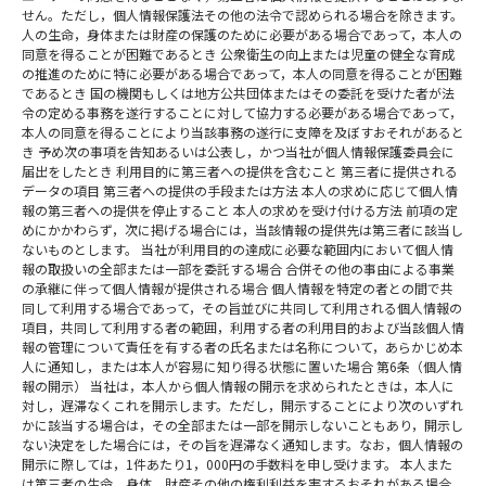
せん。ただし，個人情報保護法その他の法令で認められる場合を除きます。
人の生命，身体または財産の保護のために必要がある場合であって，本人の
同意を得ることが困難であるとき 公衆衛生の向上または児童の健全な育成
の推進のために特に必要がある場合であって，本人の同意を得ることが困難
であるとき 国の機関もしくは地方公共団体またはその委託を受けた者が法
令の定める事務を遂行することに対して協力する必要がある場合であって，
本人の同意を得ることにより当該事務の遂行に支障を及ぼすおそれがあると
き 予め次の事項を告知あるいは公表し，かつ当社が個人情報保護委員会に
届出をしたとき 利用目的に第三者への提供を含むこと 第三者に提供される
データの項目 第三者への提供の手段または方法 本人の求めに応じて個人情
報の第三者への提供を停止すること 本人の求めを受け付ける方法 前項の定
めにかかわらず，次に掲げる場合には，当該情報の提供先は第三者に該当し
ないものとします。 当社が利用目的の達成に必要な範囲内において個人情
報の取扱いの全部または一部を委託する場合 合併その他の事由による事業
の承継に伴って個人情報が提供される場合 個人情報を特定の者との間で共
同して利用する場合であって，その旨並びに共同して利用される個人情報の
項目，共同して利用する者の範囲，利用する者の利用目的および当該個人情
報の管理について責任を有する者の氏名または名称について，あらかじめ本
人に通知し，または本人が容易に知り得る状態に置いた場合 第6条（個人情
報の開示） 当社は，本人から個人情報の開示を求められたときは，本人に
対し，遅滞なくこれを開示します。ただし，開示することにより次のいずれ
かに該当する場合は，その全部または一部を開示しないこともあり，開示し
ない決定をした場合には，その旨を遅滞なく通知します。なお，個人情報の
開示に際しては，1件あたり1，000円の手数料を申し受けます。 本人また
は第三者の生命，身体，財産その他の権利利益を害するおそれがある場合